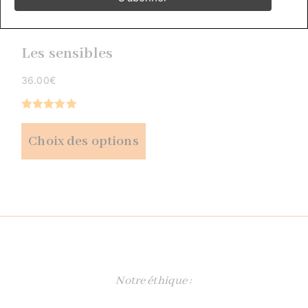
Les sensibles
36.00
€
Note
5.00
sur 5
Choix des options
Notre éthique :