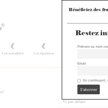
Bénéficiez des fra
Restez in
Prénom ou nom co
Les sensibles
Les épaisses
Les épaisses longues
Email
En continuant, 
ue”